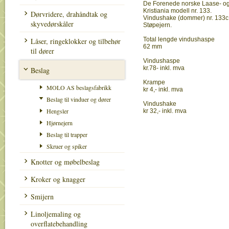
De Forenede norske Laase- og 
Kristiania modell nr. 133.
Dørvridere, drahåndtak og
Vindushake (dommer) nr. 133c
skyvedørskåler
Støpejern.
Total lengde vindushaspe
Låser, ringeklokker og tilbehør
62 mm
til dører
Vindushaspe
kr.78- inkl. mva
Beslag
Krampe
MOLO AS beslagsfabrikk
kr 4,- inkl. mva
Beslag til vinduer og dører
Vindushake
Hengsler
kr 32,- inkl. mva
Hjørnejern
Beslag til trapper
Skruer og spiker
Knotter og møbelbeslag
Kroker og knagger
Smijern
Linoljemaling og
overflatebehandling