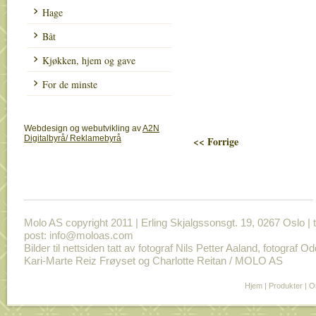
Hage
Båt
Kjøkken, hjem og gave
For de minste
Webdesign og webutvikling av
A2N
Digitalbyrå/ Reklamebyrå
<< Forrige
Molo AS copyright 2011 | Erling Skjalgssonsgt. 19, 0267 Oslo | t
post: info@moloas.com
Bilder til nettsiden tatt av fotograf Nils Petter Aaland, fotograf O
Kari-Marte Reiz Frøyset og Charlotte Reitan / MOLO AS
Hjem
|
Produkter
|
O