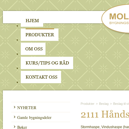
Produkter
>
Beslag
>
Beslag til 
NYHETER
2111 
Hå
nds
Gamle bygningsdeler
Bøker
Stormhaspe, Vindushaspe (han