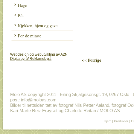
Hage
Båt
Kjøkken, hjem og gave
For de minste
Webdesign og webutvikling av
A2N
Digitalbyrå/ Reklamebyrå
<< Forrige
Molo AS copyright 2011 | Erling Skjalgssonsgt. 19, 0267 Oslo | t
post: info@moloas.com
Bilder til nettsiden tatt av fotograf Nils Petter Aaland, fotograf O
Kari-Marte Reiz Frøyset og Charlotte Reitan / MOLO AS
Hjem
|
Produkter
|
O