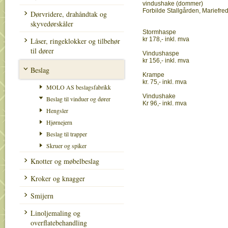
vindushake (dommer)
Forbilde Stallgården, Mariefred
Dørvridere, drahåndtak og
skyvedørskåler
Stormhaspe
kr 178,- inkl. mva
Låser, ringeklokker og tilbehør
til dører
Vindushaspe
kr 156,- inkl. mva
Beslag
Krampe
kr. 75,- inkl. mva
MOLO AS beslagsfabrikk
Vindushake
Beslag til vinduer og dører
Kr 96,- inkl. mva
Hengsler
Hjørnejern
Beslag til trapper
Skruer og spiker
Knotter og møbelbeslag
Kroker og knagger
Smijern
Linoljemaling og
overflatebehandling