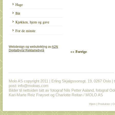
Hage
Båt
Kjøkken, hjem og gave
For de minste
Webdesign og webutvikling av
A2N
Digitalbyrå/ Reklamebyrå
<< Forrige
Molo AS copyright 2011 | Erling Skjalgssonsgt. 19, 0267 Oslo | t
post: info@moloas.com
Bilder til nettsiden tatt av fotograf Nils Petter Aaland, fotograf O
Kari-Marte Reiz Frøyset og Charlotte Reitan / MOLO AS
Hjem
|
Produkter
|
O