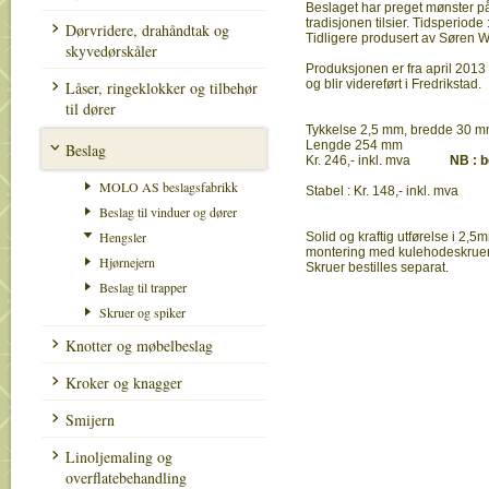
Beslaget har preget mønster på
tradisjonen tilsier. Tidsperiode
Dørvridere, drahåndtak og
Tidligere produsert av Søren W
skyvedørskåler
Produksjonen er fra april 2013 
og blir videreført i Fredrikstad.
Låser, ringeklokker og tilbehør
til dører
Tykkelse 2,5 mm, bredde 30 
Lengde 254 mm
Beslag
Kr. 246,- inkl. mva
NB : b
MOLO AS beslagsfabrikk
Stabel : Kr. 148,- inkl. mva
Beslag til vinduer og dører
Hengsler
Solid og kraftig utførelse i 2,5
montering med kulehodeskruer
Hjørnejern
Skruer bestilles separat.
Beslag til trapper
Skruer og spiker
Knotter og møbelbeslag
Kroker og knagger
Smijern
Linoljemaling og
overflatebehandling