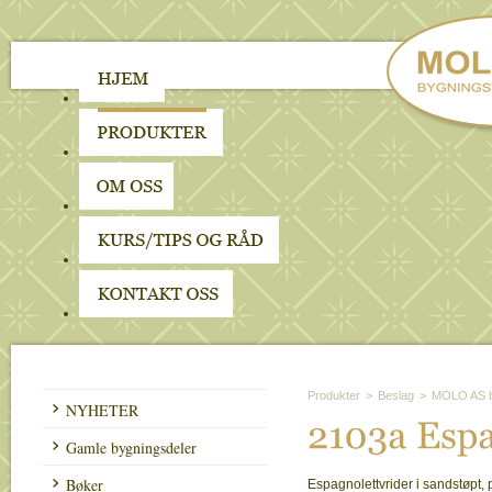
Produkter
>
Beslag
>
MOLO AS b
NYHETER
2103a 
Espa
Gamle bygningsdeler
Bøker
Espagnolettvrider i sandstøpt, 