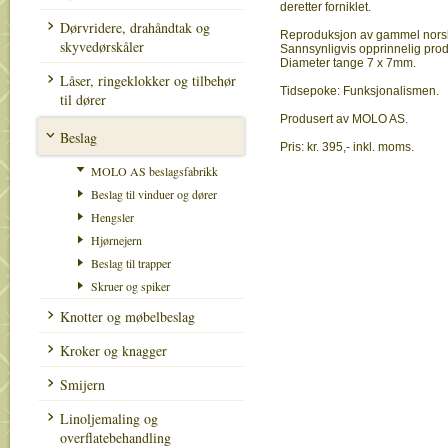
deretter forniklet.
Dørvridere, drahåndtak og
Reproduksjon av gammel norsk 
skyvedørskåler
Sannsynligvis opprinnelig prod
Diameter tange 7 x 7mm.
Låser, ringeklokker og tilbehør
Tidsepoke: Funksjonalismen.
til dører
Produsert av MOLO AS.
Beslag
Pris: kr. 395,- inkl. moms.
MOLO AS beslagsfabrikk
Beslag til vinduer og dører
Hengsler
Hjørnejern
Beslag til trapper
Skruer og spiker
Knotter og møbelbeslag
Kroker og knagger
Smijern
Linoljemaling og
overflatebehandling