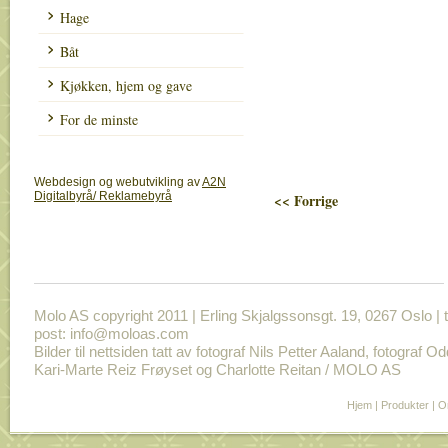
Hage
Båt
Kjøkken, hjem og gave
For de minste
Webdesign og webutvikling av
A2N
Digitalbyrå/ Reklamebyrå
<< Forrige
Molo AS copyright 2011 | Erling Skjalgssonsgt. 19, 0267 Oslo | t
post: info@moloas.com
Bilder til nettsiden tatt av fotograf Nils Petter Aaland, fotograf O
Kari-Marte Reiz Frøyset og Charlotte Reitan / MOLO AS
Hjem
|
Produkter
|
O