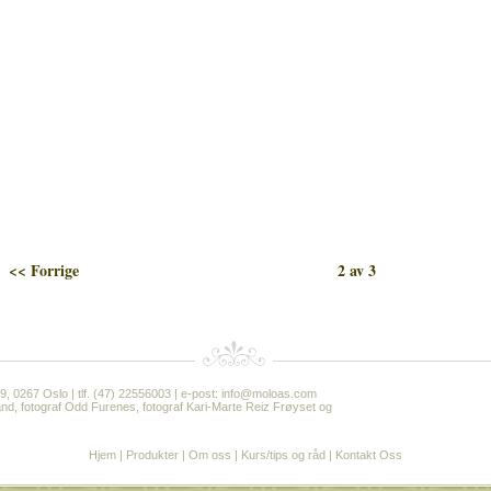
<< Forrige
2 av 3
19, 0267 Oslo | tlf. (47) 22556003 | e-post: info@moloas.com
 Aaland, fotograf Odd Furenes, fotograf Kari-Marte Reiz Frøyset og
Hjem
|
Produkter
|
Om oss
|
Kurs/tips og råd
|
Kontakt Oss