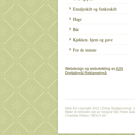
Emaljeskilt og funkisskilt
Hage
Båt
Kjøkken, hjem og gave
For de minste
Webdesign og webutvikling av
A2N
Digitalbyrå/ Reklamebyrå
Molo AS copyright 2011 | Erling Skjalgssonsgt. 
Bilder til nettsiden tatt av fotograf Nils Petter
Charlotte Reitan / MOLO AS