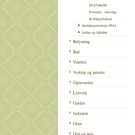
Hvit bakelitt
Porselen - messing
Koblingsbokser
Installasjonsutstyr IP44
kabler og tilbehør
Belysning
Bad
Ventiler
Verktøy og pensler
Gipsrosetter
Listverk
Gardin
Isolasjon
Glass
Ovn og peis