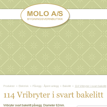
Produkter
>
Elektrisk
>
Påvegg - Åpent anlegg
>
Bakelitt
>
114 Vribryter i svart bakelitt
114 
Vribryter 
i 
svart 
bakelitt
Vribryter svart bakelitt påvegg. Diameter 62mm.