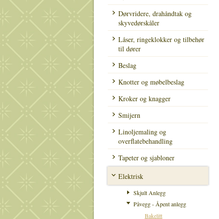
Dørvridere, drahåndtak og
skyvedørskåler
Låser, ringeklokker og tilbehør
til dører
Beslag
Knotter og møbelbeslag
Kroker og knagger
Smijern
Linoljemaling og
overflatebehandling
Tapeter og sjabloner
Elektrisk
Skjult Anlegg
Påvegg - Åpent anlegg
Bakelitt