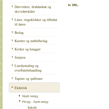
kr 390,-
Dørvridere, drahåndtak og
skyvedørskåler
Låser, ringeklokker og tilbehør
til dører
Beslag
Knotter og møbelbeslag
Kroker og knagger
Smijern
Linoljemaling og
overflatebehandling
Tapeter og sjabloner
Elektrisk
Skjult Anlegg
Påvegg - Åpent anlegg
Bakelitt