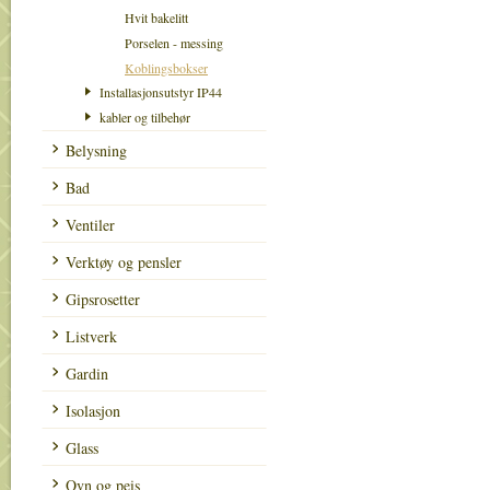
Hvit bakelitt
Porselen - messing
Koblingsbokser
Installasjonsutstyr IP44
kabler og tilbehør
Belysning
Bad
Ventiler
Verktøy og pensler
Gipsrosetter
Listverk
Gardin
Isolasjon
Glass
Ovn og peis