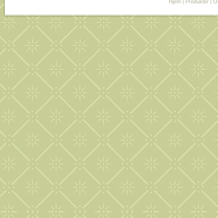
Hjem
|
Produkter
|
O