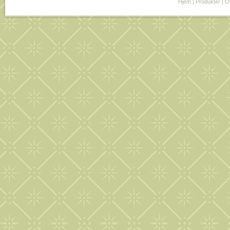
Hjem
|
Produkter
|
O