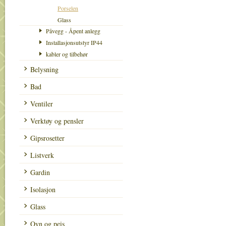
Porselen
Glass
Påvegg - Åpent anlegg
Installasjonsutstyr IP44
kabler og tilbehør
Belysning
Bad
Ventiler
Verktøy og pensler
Gipsrosetter
Listverk
Gardin
Isolasjon
Glass
Ovn og peis