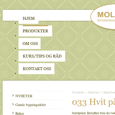
Produkter
>
Elektrisk
>
Skjult An
NYHETER
033 
Hvit 
p
Gamle bygningsdeler
Bøker
Hardplast. Benyttes hvis du f.ek