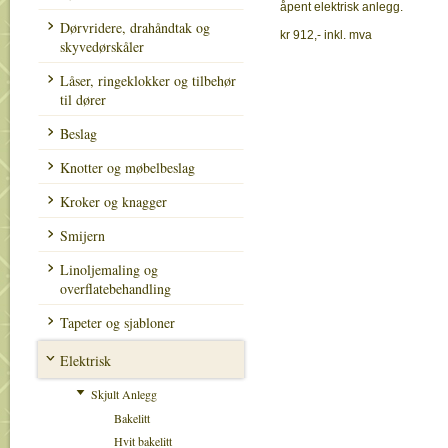
åpent elektrisk anlegg.
Dørvridere, drahåndtak og
kr 912,- inkl. mva
skyvedørskåler
Låser, ringeklokker og tilbehør
til dører
Beslag
Knotter og møbelbeslag
Kroker og knagger
Smijern
Linoljemaling og
overflatebehandling
Tapeter og sjabloner
Elektrisk
Skjult Anlegg
Bakelitt
Hvit bakelitt