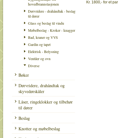
Kr. 1800,- for et par
hovedbrannstasjonen
Dørvridere - drahåndtak - beslag
til dører
Glass og beslag til vindu
Møbelbeslag - Kroker - knagger
Bad, kraner og VVS
Gardin og tapet
Elektrisk - Belysning
Ventiler og ovn
Diverse
Bøker
Dørvridere, drahåndtak og
skyvedørskåler
Låser, ringeklokker og tilbehør
til dører
Beslag
Knotter og møbelbeslag