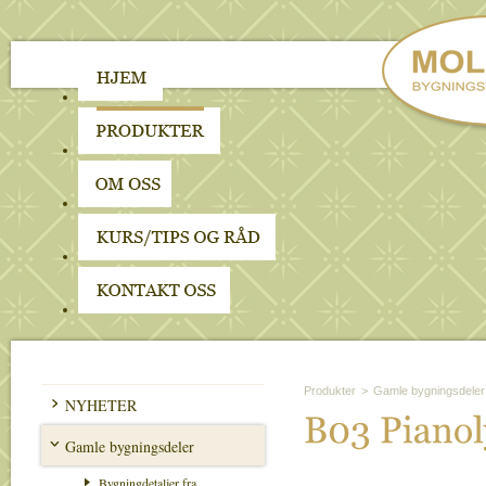
Produkter
>
Gamle bygningsdeler
NYHETER
B03 
Pianol
Gamle bygningsdeler
Bygningdetaljer fra