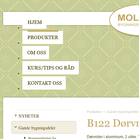
Produkter
>
Gamle bygningsdeler
NYHETER
B122 
Dø
rv
Gamle bygningsdeler
Dørvrider i aluminium, 2 ulike. 
Bygningdetaljer fra