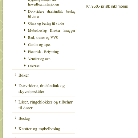
hovedbrannstasjonen
Kr. 950,- pr stk inkl moms
Dørvridere - drahåndtak - beslag
til dører
Glass og beslag til vindu
Møbelbeslag - Kroker - knagger
Bad, kraner og VVS
Gardin og tapet
Elektrisk - Belysning
Ventiler og ovn
Diverse
Bøker
Dørvridere, drahåndtak og
skyvedørskåler
Låser, ringeklokker og tilbehør
til dører
Beslag
Knotter og møbelbeslag