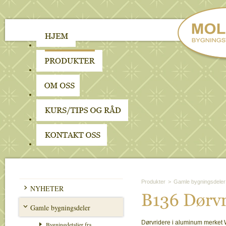
Produkter
>
Gamle bygningsdeler
NYHETER
B136 
Dø
rv
Gamle bygningsdeler
Dørvridere i aluminum merket 
Bygningdetaljer fra