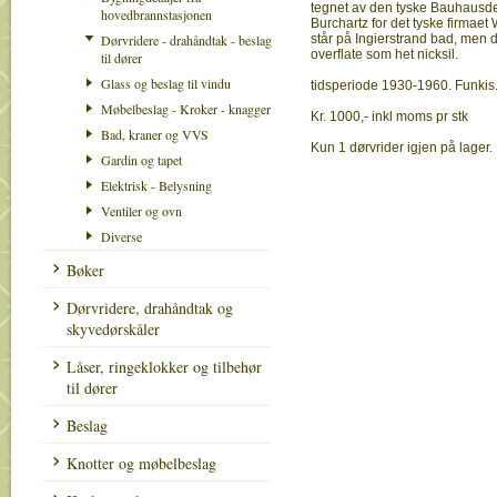
tegnet av den tyske Bauhausd
hovedbrannstasjonen
Burchartz for det tyske firma
Dørvridere - drahåndtak - beslag
står på Ingierstrand bad, men 
overflate som het nicksil.
til dører
Glass og beslag til vindu
tidsperiode 1930-1960. Funkis
Møbelbeslag - Kroker - knagger
Kr. 1000,- inkl moms pr stk
Bad, kraner og VVS
Kun 1 dørvrider igjen på lager.
Gardin og tapet
Elektrisk - Belysning
Ventiler og ovn
Diverse
Bøker
Dørvridere, drahåndtak og
skyvedørskåler
Låser, ringeklokker og tilbehør
til dører
Beslag
Knotter og møbelbeslag