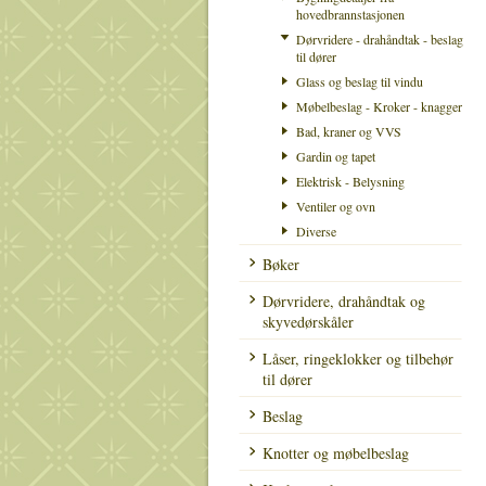
hovedbrannstasjonen
Dørvridere - drahåndtak - beslag
til dører
Glass og beslag til vindu
Møbelbeslag - Kroker - knagger
Bad, kraner og VVS
Gardin og tapet
Elektrisk - Belysning
Ventiler og ovn
Diverse
Bøker
Dørvridere, drahåndtak og
skyvedørskåler
Låser, ringeklokker og tilbehør
til dører
Beslag
Knotter og møbelbeslag