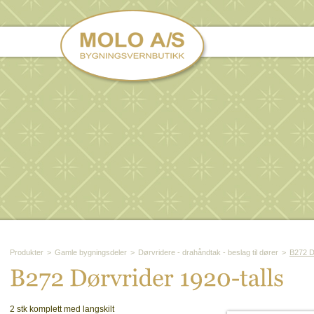
Produkter
>
Gamle bygningsdeler
>
Dørvridere - drahåndtak - beslag til dører
>
B272 Dø
B272 
Dø
rvrider 
1920-
talls
2 stk komplett med langskilt