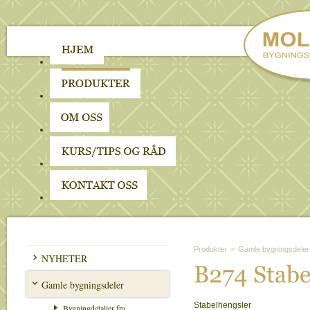
Produkter
>
Gamle bygningsdeler
NYHETER
B274 
Stabe
Gamle bygningsdeler
Stabelhengsler
Bygningdetaljer fra