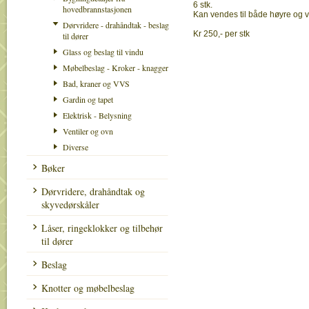
6 stk.
hovedbrannstasjonen
Kan vendes til både høyre og 
Dørvridere - drahåndtak - beslag
Kr 250,- per stk
til dører
Glass og beslag til vindu
Møbelbeslag - Kroker - knagger
Bad, kraner og VVS
Gardin og tapet
Elektrisk - Belysning
Ventiler og ovn
Diverse
Bøker
Dørvridere, drahåndtak og
skyvedørskåler
Låser, ringeklokker og tilbehør
til dører
Beslag
Knotter og møbelbeslag