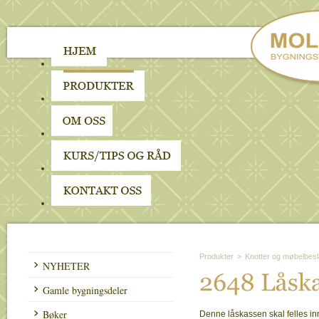
Produkter
>
Knotter og møbelbes
NYHETER
2648 
Lå
ska
Gamle bygningsdeler
Bøker
Denne låskassen skal felles in