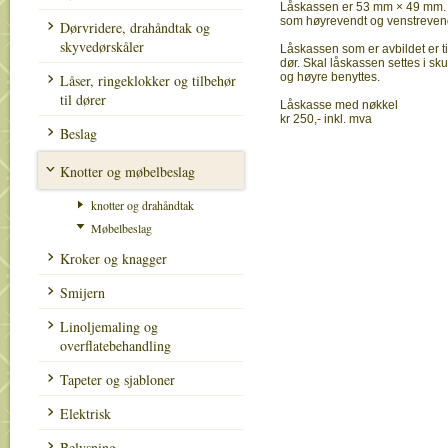
Låskassen er 53 mm × 49 mm. 
som høyrevendt og venstreven
Dørvridere, drahåndtak og
skyvedørskåler
Låskassen som er avbildet er t
dør. Skal låskassen settes i sk
og høyre benyttes.
Låser, ringeklokker og tilbehør
til dører
Låskasse med nøkkel
kr 250,- inkl. mva
Beslag
Knotter og møbelbeslag
knotter og drahåndtak
Møbelbeslag
Kroker og knagger
Smijern
Linoljemaling og
overflatebehandling
Tapeter og sjabloner
Elektrisk
Belysning