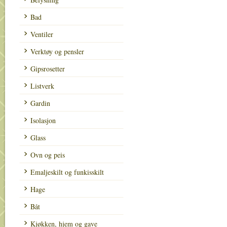
Bad
Ventiler
Verktøy og pensler
Gipsrosetter
Listverk
Gardin
Isolasjon
Glass
Ovn og peis
Emaljeskilt og funkisskilt
Hage
Båt
Kjøkken, hjem og gave