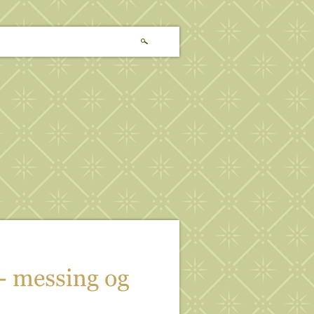
- 
messing 
og 