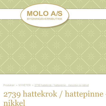
Produkter
>
NYHETER
>
2739 hattekrok / hattepinne - messing og nikkel
2739 
hattekrok / 
hattepinne 
nikkel