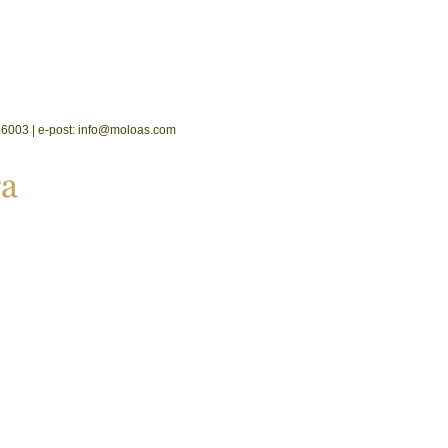
2556003 | e-post: info@moloas.com
a 