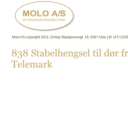
Molo AS copyright 2011 | Erling Skjalgssonsgt. 19, 0267 Oslo | tlf. (47) 2
838 
Stabelhengsel 
til 
dø
r 
fr
Telemark