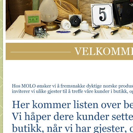
Hos 
MOLO ø
nsker 
vi å 
fremsnakke 
dyktige 
norske 
produs
inviterer 
vi 
ulike 
gjester 
til å 
treffe 
vå
re 
kunder 
i 
butikk, 
o
Her 
kommer 
listen 
over 
besø
Vi 
hå
per 
dere 
kunder 
setter 
butikk, 
nå
r 
vi 
har 
gjester, 
og