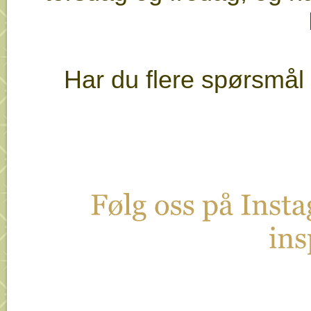
Har du flere spørsmål
Fø
lg 
oss 
på 
Insta
in