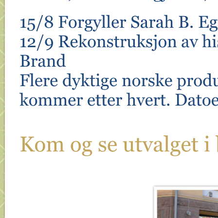
15/
8 
Forgyller 
Sarah 
B. 
Eggen
12/
9 
Rekonstruksjon 
av 
histo
Brand
Flere 
dyktige 
norske 
produsenter 
kommer 
etter 
hvert. 
Datoer 
Kom 
og 
se 
utvalget 
i 