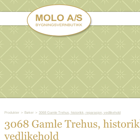
Produkter
>
Bøker
>
3068 Gamle Trehus, historikk, reparasjon, vedlikehold
3068 
Gamle 
Trehus, 
historik
vedlikehold