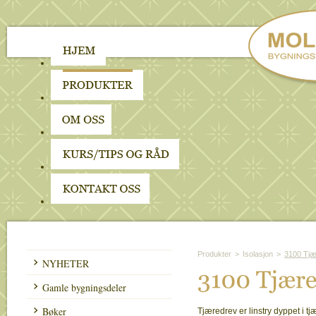
Produkter
>
Isolasjon
>
3100 Tjæ
NYHETER
3100 
Tjæ
r
Gamle bygningsdeler
Bøker
Tjæredrev er linstry dyppet i tjæ